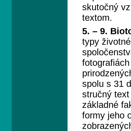
skutočný vz
textom.
5. – 9. Bio
typy životn
spoločenstv
fotografiác
prirodzenýc
spolu s 31 
stručný text
základné fak
formy jeho o
zobrazenýc