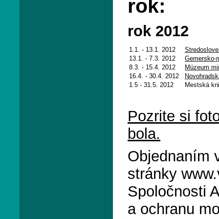
rok:
rok 2012
1.1. - 13.1. 2012
Stredoslov
13.1. - 7.3. 2012
Gemersko-m
8.3. - 15.4. 2012
Múzeum min
16.4. - 30.4. 2012
Novohradsk
1.5 - 31.5. 2012
Mestská kni
Pozrite si fo
bola.
Objednaním v
stránky www.v
Spoločnosti 
a ochranu mo