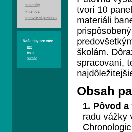
suveníry
tvorí 10 pane
knižnica
materiáli ban
spravte si jazierko
prispôsobený 
predovšetký
Naše tipy pre vás:
hry
školám. Dôra
testy
súťaže
spracovaní, t
najdôležitejši
Obsah pa
1. Pôvod a 
radu vážky 
Chronologi