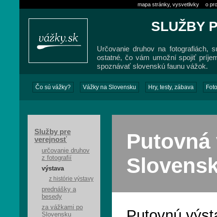
mapa stránky, vysvetlivky
o pro
SLUŽBY 
Určovanie druhov na fotografiách, s
ostatné, čo vám umožní spojiť príje
spoznávať slovenskú faunu vážok.
Čo sú vážky?
Vážky na Slovensku
Hry, testy, zábava
Foto
Služby pre
Putovná 
verejnosť
určovanie druhov
Slovens
z fotografií
výstava
z histórie výstavy
prednášky a
besedy
za vážkami po
Putovnú výst
Slovensku