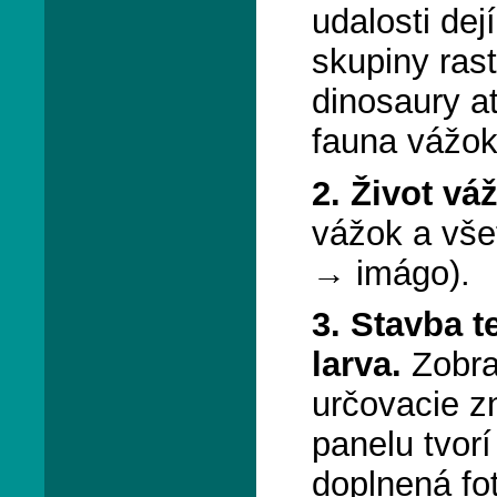
udalosti dej
skupiny rastl
dinosaury a
fauna vážok
2. Život vá
vážok a vše
→ imágo).
3. Stavba t
larva.
Zobra
určovacie z
panelu tvorí
doplnená fo