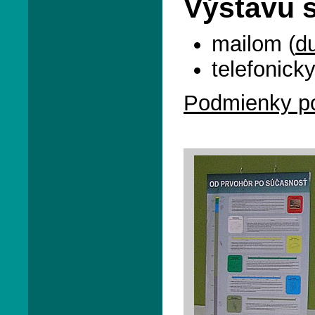
Výstavu s
mailom (
d
telefonick
Podmienky po