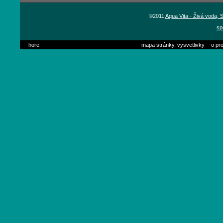
©2011
Aqua Vita - Živá voda,
sp
hore
mapa stránky, vysvetlivky
o pro