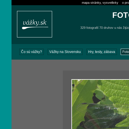
mapa stránky, vysvetlivky
o pro
FOT
329 fotografií 70 druhov u nás žijú
Čo sú vážky?
Vážky na Slovensku
Hry, testy, zábava
Foto