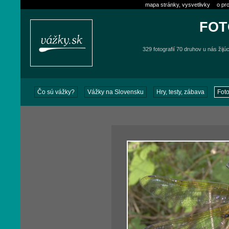
mapa stránky, vysvetlivky
o pro
FOT
329 fotografií 70 druhov u nás žijú
Čo sú vážky?
Vážky na Slovensku
Hry, testy, zábava
Foto