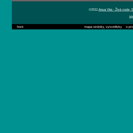
©2011
Aqua Vita - Živá voda,
sp
hore
mapa stránky, vysvetlivky
o pro