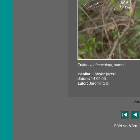
Epitheca bimaculata
, samec
lokalita:
Lábske jazero
dátum:
14.05.05
autor:
Jaromír Šíbl
Zor
Páči sa Vám tá