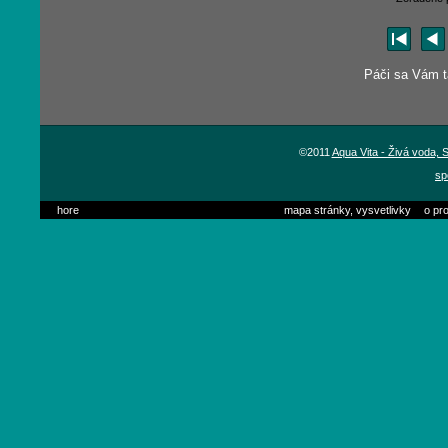
Páči sa Vám tá
©2011
Aqua Vita - Živá voda,
sp
hore
mapa stránky, vysvetlivky
o pro