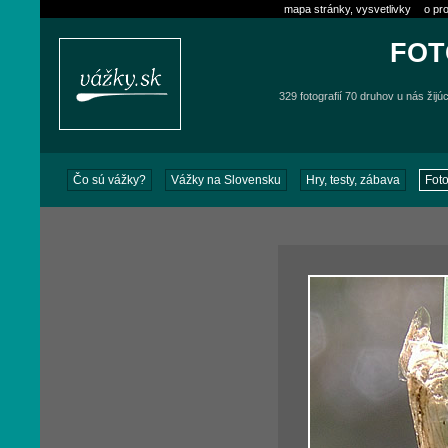
mapa stránky, vysvetlivky
o pro
FOT
329 fotografií 70 druhov u nás žijú
Čo sú vážky?
Vážky na Slovensku
Hry, testy, zábava
Foto