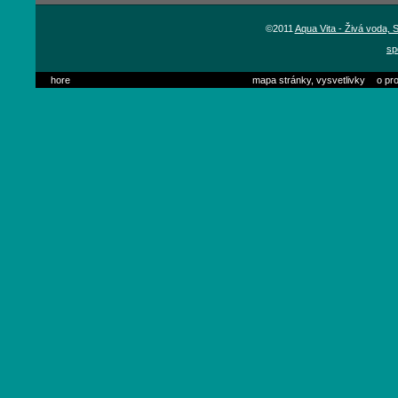
©2011
Aqua Vita - Živá voda,
sp
hore
mapa stránky, vysvetlivky
o pro