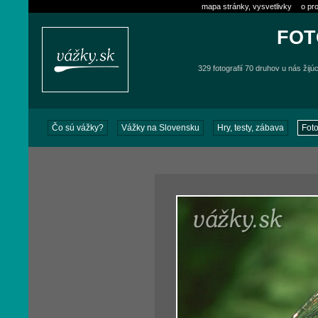
mapa stránky, vysvetlivky
o pro
FOT
329 fotografií 70 druhov u nás žijú
Čo sú vážky?
Vážky na Slovensku
Hry, testy, zábava
Foto