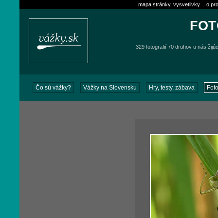
mapa stránky, vysvetlivky
o pro
FOT
329 fotografií 70 druhov u nás žijú
Čo sú vážky?
Vážky na Slovensku
Hry, testy, zábava
Foto