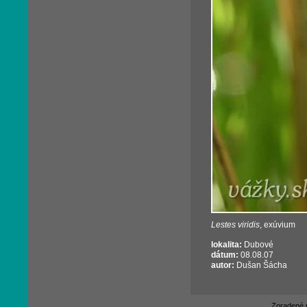
Lestes viridis
, exúvium
lokalita:
Dubové
dátum:
08.08.07
autor:
Dušan Šácha
Zoradené 