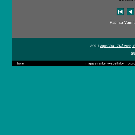
Páči sa Vám tá
©2011
Aqua Vita - Živá voda,
sp
hore
mapa stránky, vysvetlivky
o pro