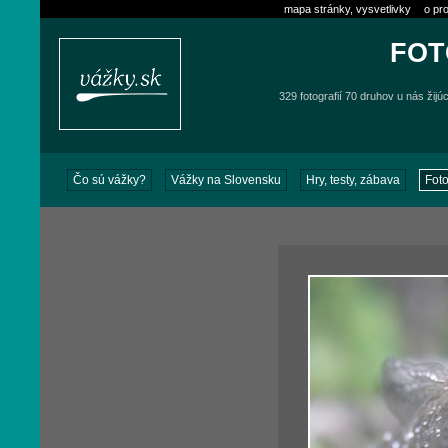
mapa stránky, vysvetlivky
o pro
FOT
329 fotografií 70 druhov u nás žijú
Čo sú vážky?
Vážky na Slovensku
Hry, testy, zábava
Foto