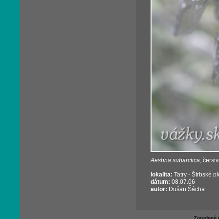
Aeshna subarctica
, čerst
lokalita:
Tatry - Štrbské p
dátum:
08.07.06
autor:
Dušan Šácha
Zoradené 