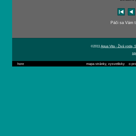
Páči sa Vám tá
©2011
Aqua Vita - Živá voda,
sp
hore
mapa stránky, vysvetlivky
o pro