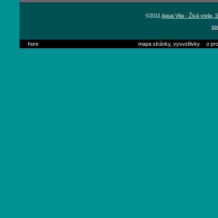
©2011
Aqua Vita - Živá voda,
sp
hore
mapa stránky, vysvetlivky
o pro