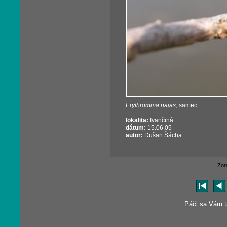
Erythromma najas
, samec
lokalita:
Ivančiná
dátum:
15.06.05
autor:
Dušan Šácha
Zor
Páči sa Vám tá